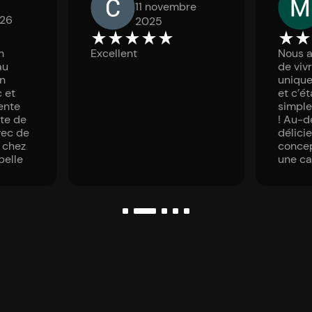
11 novembre
026
2025
star_rate
star_rate
star_rate
star_rate
star_rate
star_rate
star_rate
n
Excellent
Nous a
au
de viv
un
unique
 et
et c’ét
ente
simple
te de
! Au-d
vec de
délicie
 chez
concep
belle
une ca
aménag
décora
jusque
détail
rétro 
atmosp
temps 
cuisine
parfai
des pl
et élé