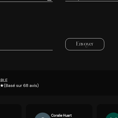
ABLE
(Basé sur 68 avis)
star_rate
Coralie Huart