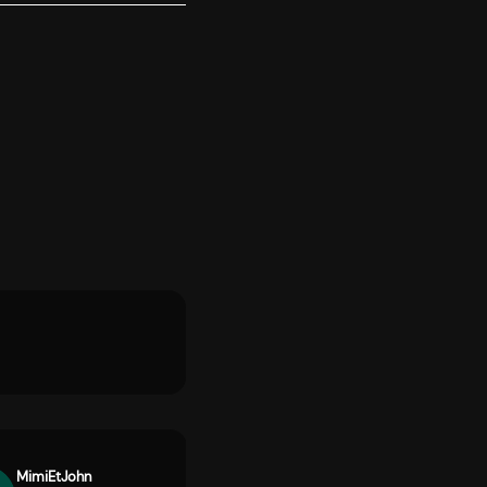
MimiEtJohn
Justine Bourdon